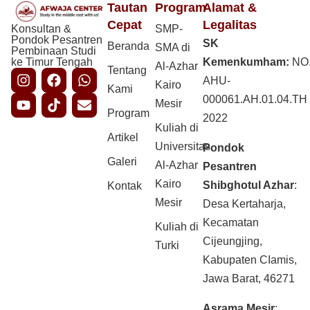
Tautan
Program
Alamat &
Cepat
Legalitas
Konsultan &
SMP-
Pondok Pesantren
SK
Beranda
SMA di
Pembinaan Studi
ke Timur Tengah
Kemenkumham:
NO
Al-Azhar
Tentang
AHU-
Kairo
Kami
000061.AH.01.04.TH
Mesir
Program
2022
Kuliah di
Artikel
Universitas
Pondok
Galeri
Al-Azhar
Pesantren
Kairo
Shibghotul Azhar
:
Kontak
Mesir
Desa Kertaharja,
Kecamatan
Kuliah di
Cijeungjing,
Turki
Kabupaten CIamis,
Jawa Barat, 46271
Asrama Mesir
: