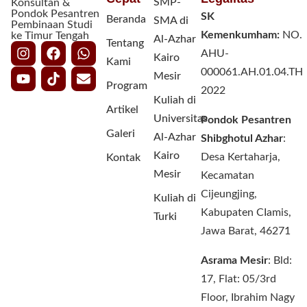
SMP-
Konsultan &
Pondok Pesantren
SK
Beranda
SMA di
Pembinaan Studi
Kemenkumham:
NO.
ke Timur Tengah
Al-Azhar
Tentang
AHU-
Kairo
Kami
000061.AH.01.04.TH
Mesir
Program
2022
Kuliah di
Artikel
Universitas
Pondok Pesantren
Galeri
Al-Azhar
Shibghotul Azhar
:
Kairo
Desa Kertaharja,
Kontak
Mesir
Kecamatan
Cijeungjing,
Kuliah di
Kabupaten CIamis,
Turki
Jawa Barat, 46271
Asrama Mesir
: Bld:
17, Flat: 05/3rd
Floor, Ibrahim Nagy