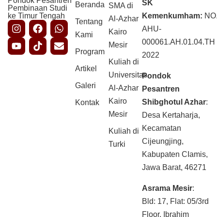
Pondok Pesantren
SK
Beranda
SMA di
Pembinaan Studi
ke Timur Tengah
Kemenkumham:
NO
Al-Azhar
Tentang
AHU-
Kairo
Kami
000061.AH.01.04.TH
Mesir
Program
2022
Kuliah di
Artikel
Universitas
Pondok
Galeri
Al-Azhar
Pesantren
Kairo
Shibghotul Azhar
:
Kontak
Mesir
Desa Kertaharja,
Kecamatan
Kuliah di
Cijeungjing,
Turki
Kabupaten CIamis,
Jawa Barat, 46271
Asrama Mesir
:
Bld: 17, Flat: 05/3rd
Floor, Ibrahim