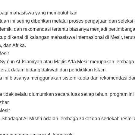
n bagi mahasiswa yang membutuhkan
uan ini sering diberikan melalui proses pengajuan dan seleksi 
demik, dan rekomendasi tertentu biasanya menjadi pertimbang
ukup dikenal di kalangan mahasiswa internasional di Mesir, te
 dan Afrika.
Mesir
sy-Syu’un Al-Islamiyah atau Majlis A‘la Mesir merupakan lemba
gerak dalam bidang dakwah dan pendidikan Islam.
a ini biasanya menggunakan sistem kuota dan rekomendasi dar
 tidak selalu diumumkan secara luas setiap tahun, program ini
zhar.
Mesir
-Shadaqat Al-Mishri adalah lembaga zakat dan sedekah resmi
berbagai program sosial, termasuk: