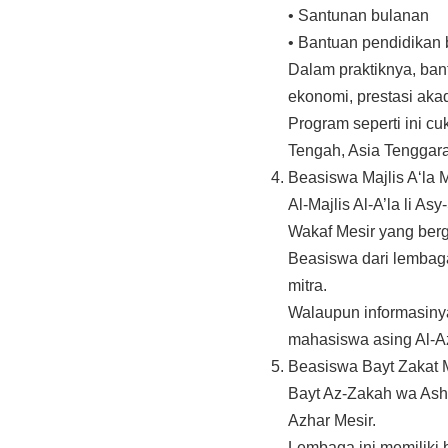
• Santunan bulanan
• Bantuan pendidika
Dalam praktiknya, bant
ekonomi, prestasi aka
Program seperti ini c
Tengah, Asia Tenggara,
Beasiswa Majlis A‘la 
Al-Majlis Al-A’la li A
Wakaf Mesir yang ber
Beasiswa dari lembag
mitra.
Walaupun informasinya
mahasiswa asing Al-A
Beasiswa Bayt Zakat 
Bayt Az-Zakah wa Ash
Azhar Mesir.
Lembaga ini memiliki 