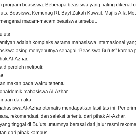
un program beasiswa. Beberapa beasiswa yang paling dikenal ol
uts, Beasiswa Kemenag RI, Bayt Zakah Kuwait, Majlis A‘la Mesi
p mengenai macam-macam beasiswa tersebut.
u’uts
Islamiyah adalah kompleks asrama mahasiswa internasional ya
asiswa asing menyebutnya sebagai “Beasiswa Bu’uts” karena
pihak Al-Azhar.
a diperoleh meliputi:
ma
an makan pada waktu tertentu
sionaldemik mahasiswa Al-Azhar
binaan dan aka
hasiswa Al-Azhar otomatis mendapatkan fasilitas ini. Penerima
ra, rekomendasi, dan seleksi tertentu dari pihak Al-Azhar.
ang tinggal di Bu’uts umumnya berasal dari jalur resmi reko
n dari pihak kampus.