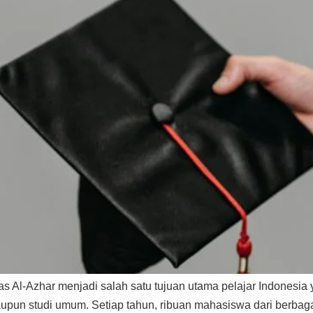
tas Al-Azhar menjadi salah satu tujuan utama pelajar Indonesia
upun studi umum. Setiap tahun, ribuan mahasiswa dari berbaga