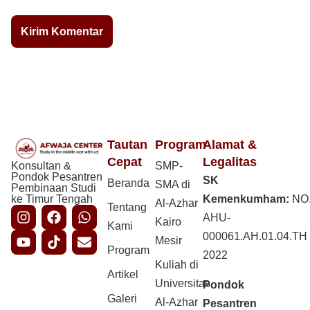
Tautan
Program
Alamat &
Cepat
Legalitas
Konsultan &
SMP-
Pondok Pesantren
SK
Beranda
SMA di
Pembinaan Studi
ke Timur Tengah
Kemenkumham:
NO
Al-Azhar
Tentang
AHU-
Kairo
Kami
000061.AH.01.04.TH
Mesir
Program
2022
Kuliah di
Artikel
Universitas
Pondok
Galeri
Al-Azhar
Pesantren