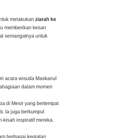
untuk melakukan
ziarah ke
itu memberikan kesan
al semangatnya untuk
diri acara wisuda Maskanul
ebahagiaan dalam momen
ia di Mesir yang bertempat
ti. Ia juga berkumpul
isah inspiratif mereka.
lam berbagai kegiatan