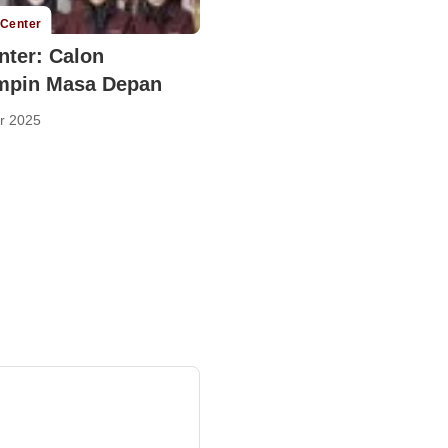
 Center
nter: Calon
mpin Masa Depan
r 2025