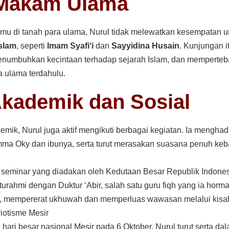
 Makam Ulama
lmu di tanah para ulama, Nurul tidak melewatkan kesempatan 
slam
, seperti
Imam Syafi‘i
dan
Sayyidina Husain
. Kunjungan 
menumbuhkan kecintaan terhadap sejarah Islam, dan memperteb
 ulama terdahulu.
Akademik dan Sosial
emik, Nurul juga aktif mengikuti berbagai kegiatan. Ia mengha
ma Oky dan ibunya, serta turut merasakan suasana penuh k
ri seminar yang diadakan oleh Kedutaan Besar Republik Indones
urahmi dengan Duktur ‘Abir, salah satu guru fiqh yang ia horma
 mempererat ukhuwah dan memperluas wawasan melalui kisah-k
iotisme Mesir
ari besar nasional Mesir pada 6 Oktober, Nurul turut serta da