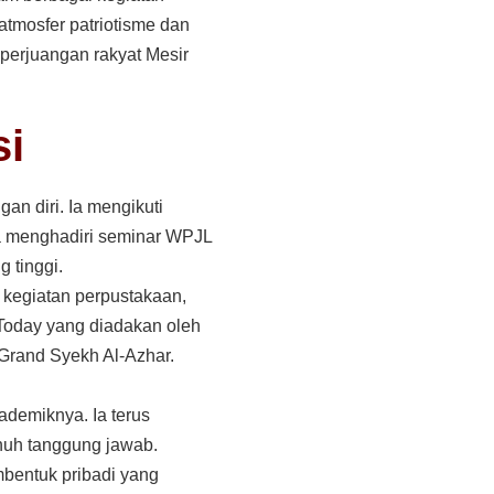
tmosfer patriotisme dan
erjuangan rakyat Mesir
si
an diri. Ia mengikuti
ta menghadiri seminar WPJL
 tinggi.
, kegiatan perpustakaan,
 Today yang diadakan oleh
Grand Syekh Al-Azhar.
kademiknya. Ia terus
nuh tanggung jawab.
bentuk pribadi yang