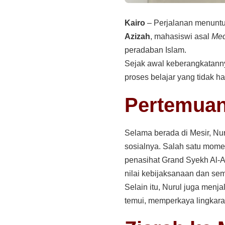
Kairo
– Perjalanan menuntu
Azizah
, mahasiswi asal
Med
peradaban Islam.
Sejak awal keberangkatannya
proses belajar yang tidak han
Pertemuan
Selama berada di Mesir, N
sosialnya. Salah satu mome
penasihat Grand Syekh Al-A
nilai kebijaksanaan dan se
Selain itu, Nurul juga menj
temui, memperkaya lingkar