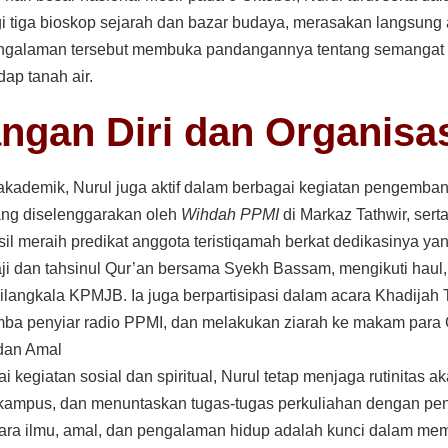
 tiga bioskop sejarah dan bazar budaya, merasakan langsung a
ngalaman tersebut membuka pandangannya tentang semangat p
ap tanah air.
gan Diri dan Organisa
kademik, Nurul juga aktif dalam berbagai kegiatan pengembang
yang diselenggarakan oleh
Wihdah PPMI
di Markaz Tathwir, ser
il meraih predikat anggota teristiqamah berkat dedikasinya yang
gaji dan tahsinul Qur’an bersama Syekh Bassam, mengikuti haul
 Milangkala KPMJB. Ia juga berpartisipasi dalam acara Khadijah
ba penyiar radio PPMI, dan melakukan ziarah ke makam para 
dan Amal
kegiatan sosial dan spiritual, Nurul tetap menjaga rutinitas a
 kampus, dan menuntaskan tugas-tugas perkuliahan dengan pe
ra ilmu, amal, dan pengalaman hidup adalah kunci dalam mem