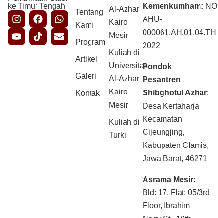
ke Timur Tengah
Kemenkumham:
NO
Al-Azhar
Tentang
AHU-
Kairo
Kami
000061.AH.01.04.TH
Mesir
Program
2022
Kuliah di
Artikel
Universitas
Pondok
Galeri
Al-Azhar
Pesantren
Kairo
Shibghotul Azhar
:
Kontak
Mesir
Desa Kertaharja,
Kecamatan
Kuliah di
Cijeungjing,
Turki
Kabupaten CIamis,
Jawa Barat, 46271
Asrama Mesir
:
Bld: 17, Flat: 05/3rd
Floor, Ibrahim