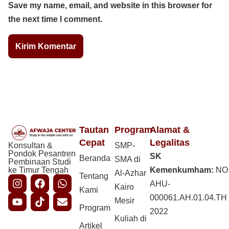
Save my name, email, and website in this browser for
the next time I comment.
Tautan
Program
Alamat &
Cepat
Legalitas
Konsultan &
SMP-
Pondok Pesantren
SK
Beranda
SMA di
Pembinaan Studi
ke Timur Tengah
Kemenkumham:
NO
Al-Azhar
Tentang
AHU-
Kairo
Kami
000061.AH.01.04.TH
Mesir
Program
2022
Kuliah di
Artikel