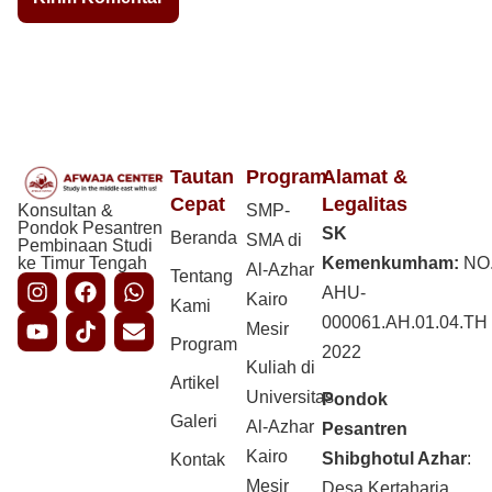
Tautan
Program
Alamat &
Cepat
Legalitas
Konsultan &
SMP-
Pondok Pesantren
SK
Beranda
SMA di
Pembinaan Studi
ke Timur Tengah
Kemenkumham:
NO
Al-Azhar
Tentang
AHU-
Kairo
Kami
000061.AH.01.04.TH
Mesir
Program
2022
Kuliah di
Artikel
Universitas
Pondok
Galeri
Al-Azhar
Pesantren
Kairo
Shibghotul Azhar
:
Kontak
Mesir
Desa Kertaharja,