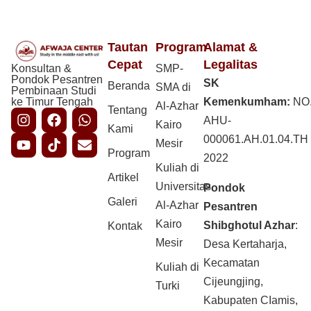
Tautan
Program
Alamat &
Cepat
Legalitas
Konsultan &
SMP-
Pondok Pesantren
SK
Beranda
SMA di
Pembinaan Studi
ke Timur Tengah
Kemenkumham:
NO
Al-Azhar
Tentang
AHU-
Kairo
Kami
000061.AH.01.04.TH
Mesir
Program
2022
Kuliah di
Artikel
Universitas
Pondok
Galeri
Al-Azhar
Pesantren
Kairo
Shibghotul Azhar
:
Kontak
Mesir
Desa Kertaharja,
Kecamatan
Kuliah di
Cijeungjing,
Turki
Kabupaten CIamis,