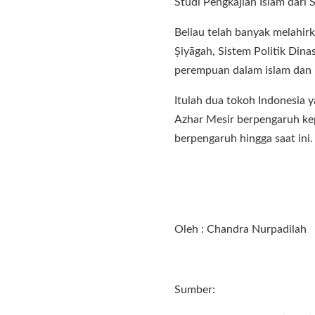
Studi Pengkajian Islam dari 
Beliau telah banyak melahirka
Ṣiyāgah, Sistem Politik Dina
perempuan dalam islam dan 
Itulah dua tokoh Indonesia 
Azhar Mesir berpengaruh ke
berpengaruh hingga saat ini.
Oleh : Chandra Nurpadilah
Sumber: