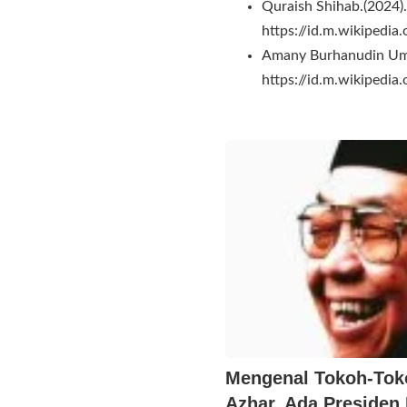
Quraish Shihab.(2024)
https://id.m.wikiped
Amany Burhanudin Umar
https://id.m.wikipedi
Mengenal Tokoh-Tok
Azhar, Ada Presiden 