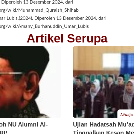
. Diperoleh 13 Desember 2024, dari
ia.org/wiki/Muhammad_Quraish_Shihab
 Lubis.(2024). Diperoleh 13 Desember 2024, dari
a.org/wiki/Amany_Burhanuddin_Umar_Lubis
Artikel Serupa
Afwaja
oh NU Alumni Al-
Ujian Hadatsah Mu’a
RI!
Tinggalkan Kesan Me