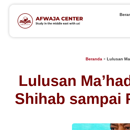
Bera
Beranda
Lulusan Ma’
>
Lulusan Ma’had 
Shihab sampai P