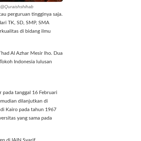
g @Quraishshihab
au perguruan tingginya saja.
 dari TK, SD, SMP, SMA
kualitas di bidang ilmu
’had Al Azhar Mesir lho. Dua
 Tokoh Indonesia lulusan
r pada tanggal 16 Februari
mudian dilanjutkan di
r di Kairo pada tahun 1967
versitas yang sama pada
n di IAIN Syarif