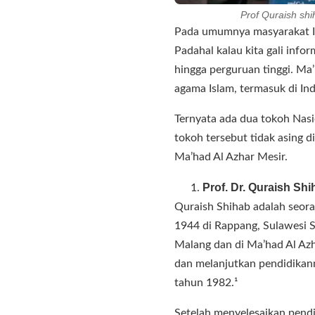
Prof Quraish sh
Pada umumnya masyarakat Ind
Padahal kalau kita gali info
hingga perguruan tinggi. Ma’
agama Islam, termasuk di Ind
Ternyata ada dua tokoh Nasi
tokoh tersebut tidak asing di
Ma’had Al Azhar Mesir.
Prof. Dr. Quraish Sh
Quraish Shihab adalah seora
1944 di Rappang, Sulawesi S
Malang dan di Ma’had Al Azha
dan melanjutkan pendidikann
tahun 1982.¹
Setelah menyelesaikan pendi