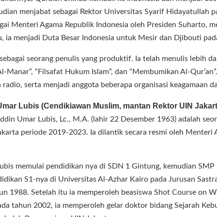
mudian menjabat sebagai Rektor Universitas Syarif Hidayatullah
agai Menteri Agama Republik Indonesia oleh Presiden Suharto, 
tu, ia menjadi Duta Besar Indonesia untuk Mesir dan Djibouti p
sebagai seorang penulis yang produktif. Ia telah menulis lebih d
 Al-Manar”, “Filsafat Hukum Islam”, dan “Membumikan Al-Qur’an”.
dan radio, serta menjadi anggota beberapa organisasi keagamaan 
ar Lubis (Cendikiawan Muslim, mantan Rektor UIN Jakart
ddin Umar Lubis, Lc., M.A. (lahir 22 Desember 1963) adalah seor
akarta periode 2019-2023. Ia dilantik secara resmi oleh Menteri
bis memulai pendidikan nya di SDN 1 Gintung, kemudian SMP 
idikan S1-nya di Universitas Al-Azhar Kairo pada Jurusan Sastra
hun 1988. Setelah itu ia memperoleh beasiswa Shot Course on W
ada tahun 2002, ia memperoleh gelar doktor bidang Sejarah Ke