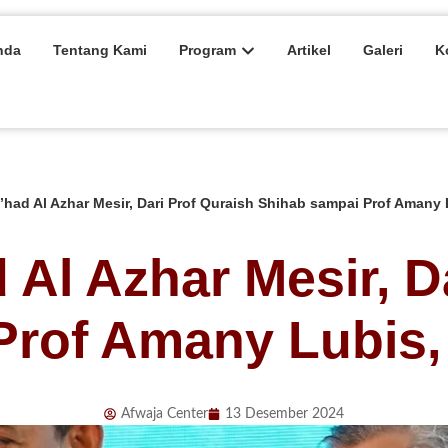
nda
Tentang Kami
Program
Artikel
Galeri
K
had Al Azhar Mesir, Dari Prof Quraish Shihab sampai Prof Amany L
Al Azhar Mesir, D
rof Amany Lubis, I
Afwaja Center
13 Desember 2024