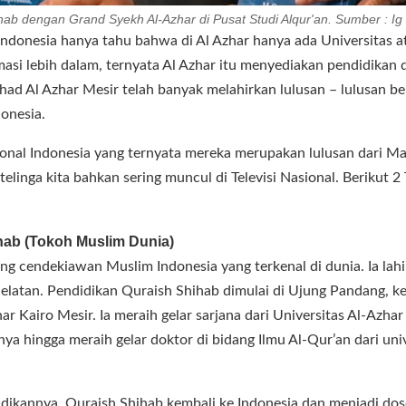
ihab dengan Grand Syekh Al-Azhar di Pusat Studi Alqur'an. Sumber : I
onesia hanya tahu bahwa di Al Azhar hanya ada Universitas at
rmasi lebih dalam, ternyata Al Azhar itu menyediakan pendidikan
had Al Azhar Mesir telah banyak melahirkan lulusan – lulusan ber
onesia.
onal Indonesia yang ternyata mereka merupakan lulusan dari Ma
telinga kita bahkan sering muncul di Televisi Nasional. Berikut 2
ihab (Tokoh Muslim Dunia)
ng cendekiawan Muslim Indonesia yang terkenal di dunia. Ia lahi
elatan. Pendidikan Quraish Shihab dimulai di Ujung Pandang, ke
r Kairo Mesir. Ia meraih gelar sarjana dari Universitas Al-Azha
ya hingga meraih gelar doktor di bidang Ilmu Al-Qur’an dari uni
dikannya, Quraish Shihab kembali ke Indonesia dan menjadi dose