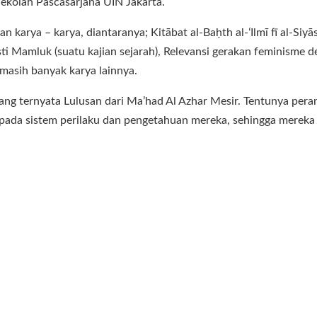
Sekolah Pascasarjana UIN Jakarta.
n karya – karya, diantaranya; Kitābat al-Baḥth al-ʻIlmī fī al-Siy
sti Mamluk (suatu kajian sejarah), Relevansi gerakan feminisme d
masih banyak karya lainnya.
yang ternyata Lulusan dari Ma’had Al Azhar Mesir. Tentunya pera
pada sistem perilaku dan pengetahuan mereka, sehingga mereka