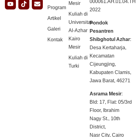
000061.AH.01.04.TH
Mesir
Program
2022
Kuliah di
Artikel
Universitas
Pondok
Galeri
Al-Azhar
Pesantren
Kairo
Shibghotul Azhar
:
Kontak
Mesir
Desa Kertaharja,
Kecamatan
Kuliah di
Cijeungjing,
Turki
Kabupaten CIamis,
Jawa Barat, 46271
Asrama Mesir
:
Bld: 17, Flat: 05/3rd
Floor, Ibrahim
Nagy St., 10th
District,
Nasr City, Cairo