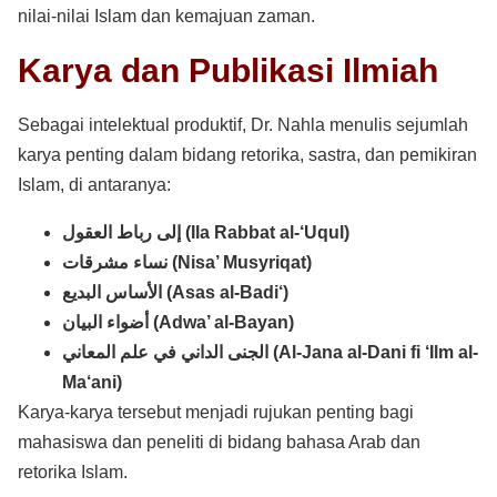
nilai-nilai Islam dan kemajuan zaman.
Karya dan Publikasi Ilmiah
Sebagai intelektual produktif, Dr. Nahla menulis sejumlah
karya penting dalam bidang retorika, sastra, dan pemikiran
Islam, di antaranya:
إلى رباط العقول (Ila Rabbat al-‘Uqul)
نساء مشرقات (Nisa’ Musyriqat)
الأساس البديع (Asas al-Badi‘)
أضواء البيان (Adwa’ al-Bayan)
الجنى الداني في علم المعاني (Al-Jana al-Dani fi ‘Ilm al-
Ma‘ani)
Karya-karya tersebut menjadi rujukan penting bagi
mahasiswa dan peneliti di bidang bahasa Arab dan
retorika Islam.