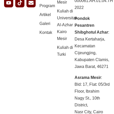
000061.AH.01.04.TH
Mesir
Program
2022
Kuliah di
Artikel
Universitas
Pondok
Galeri
Al-Azhar
Pesantren
Kairo
Shibghotul Azhar
:
Kontak
Mesir
Desa Kertaharja,
Kecamatan
Kuliah di
Cijeungjing,
Turki
Kabupaten CIamis,
Jawa Barat, 46271
Asrama Mesir
:
Bld: 17, Flat: 05/3rd
Floor, Ibrahim
Nagy St., 10th
District,
Nasr City, Cairo